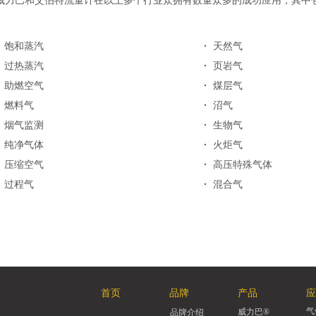
威力巴和艾伯特流量计在以上多个行业众拥有数量众多的成功应用，其中
·
饱和蒸汽
·
天然气
·
过热蒸汽
·
页岩气
·
助燃空气
·
煤层气
·
燃料气
·
沼气
·
烟气监测
·
生物气
·
纯净气体
·
火炬气
·
压缩空气
·
高压特殊气体
·
过程气
·
混合气
首页
品牌
产品
应
气
威力巴®
品牌介绍