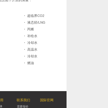
包含如下介质的测量：
·
超临界CO2
·
液态烃/LNG
·
丙烯
·
补给水
·
冷却水
·
高温水
·
冷却水
·
燃油
用
联系我们
国际官网
体
需要报价