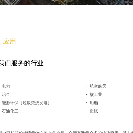
应用
我们服务的行业
·
电力
·
航空航天
·
冶金
·
核工业
·
能源环保（垃圾焚烧发电）
·
船舶
·
石油化工
·
造纸